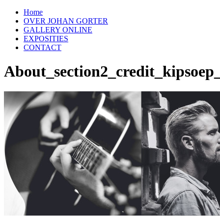
Home
OVER JOHAN GORTER
GALLERY ONLINE
EXPOSITIES
CONTACT
About_section2_credit_kipsoep_