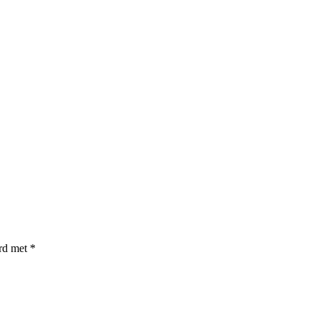
erd met
*